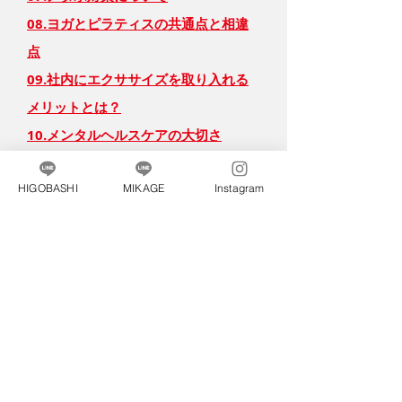
08.ヨガとピラティスの共通点と相違
点
09.社内にエクササイズを取り入れる
メリットとは？
10.メンタルヘルスケアの大切さ
HIGOBASHI
MIKAGE
Instagram
神戸でエクササイズの習
得をお考えなら
アムール ヘルスケア ピラティス ス
タジオ
【住所】
御影スタジオ
〒658-0046