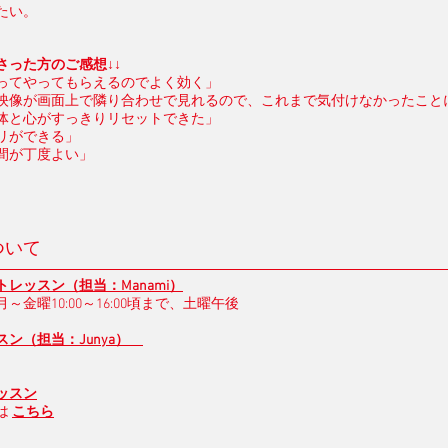
たい。
さった方のご感想
↓↓
ってやってもらえるのでよく効く」
映像が画面上で隣り合わせで見れるので、これまで気付けなかったこと
体と心がすっきりリセットできた」
リができる」
時間が丁度よい」
ついて
レッスン（担当：Manami）
～金曜10:00～16:00頃まで、土曜午後
ン（担当：Junya）
ッスン
は
こちら