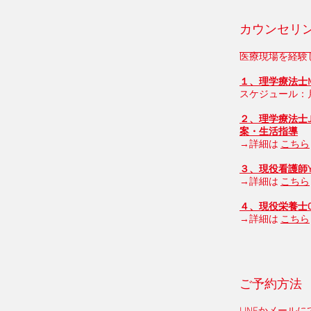
カウンセリ
医療現場を経験
１、理学療法士M
スケジュール：​月
２、理学療法士
案・生活指導
→詳細は
こちら
３、現役看護師Y
→詳細は
こちら
４、現役栄養士C
→詳細は
こちら
ご予約方法