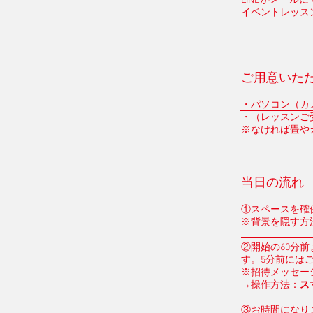
LINEかメー
​イベントレッス
ご用意いた
・パソコン（カメ
・（レッスンご
※なければ
畳や
当日の流れ
​​①スペース
※背景を隠す方
②開始の60分
す。5分前には
※招待メッセー
→操作方法：
ス
③お時間になり