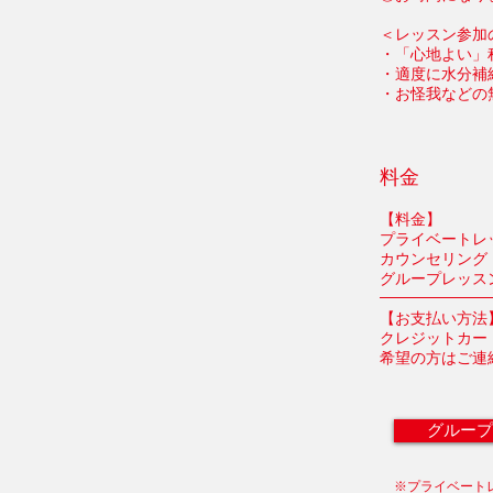
＜レッスン参加
・「心地よい」
・適度に水分補
・お怪我などの
料金
【料金】
プライベートレッス
カウンセリング 
グループレッスン
【お支払い方法
クレジットカー
希望の方はご連
グループ
※​プライベート