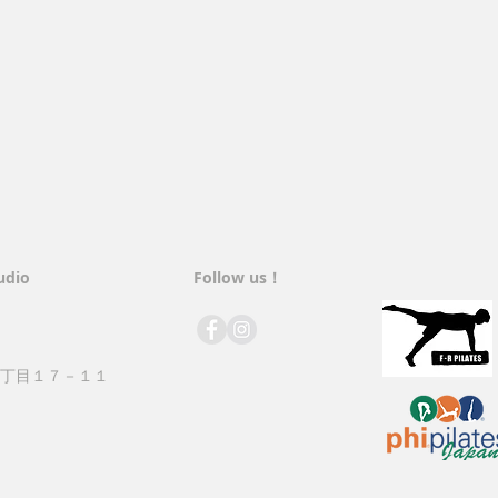
udio
​Follow us！
丁目１７－１１