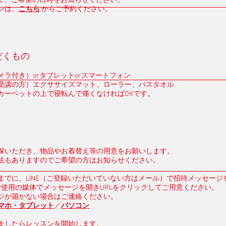
ルにて、ご希望の日時をお知らせください。
ンは、
こちら
からご予約ください。
だくもの
ラ付き）orタブレットorスマートフォン​​
受講の方）エクササイズマット、ローラー、バスタオル
カーペットの上で寝転んで痛くなければOKです。
を確保いただき、物品やお着替え等の用意をお願いします。
法もありますのでご希望の方はお知らせください。
前までに、LINE（ご登録いただいていない方はメール）で招待メッセージ
ご使用の媒体でメッセージを開きURLをクリックしてご用意ください。
ジが届かない場合はご連絡ください。
マホ・タブレット
／
パソコン
ましたらレッスンを開始します。