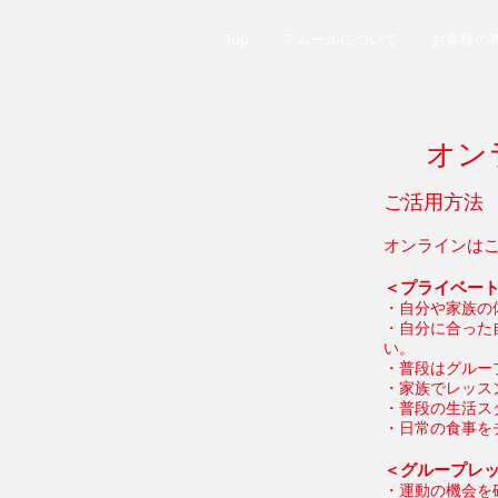
Top
アムールについて
お客様の
オン
ご活用方法
​オンラインは
＜プライベート
・自分や家族の
・自分に合った
い。
・普段はグルー
​・家族でレッ
・普段の生活ス
・日常の食事を
＜グループレ
・運動の機会を