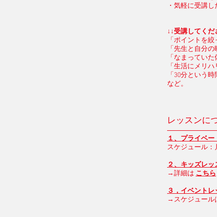
・気軽に受講し
↓↓
受講してくだ
「ポイントを絞
「先生と自分の
「なまっていた
「生活にメリハ
「30分という
など。
レッスンに
１、プライベート
​スケジュール：月
２、キッズレッス
​→詳細は
こちら
３，イベントレ
→スケジュール