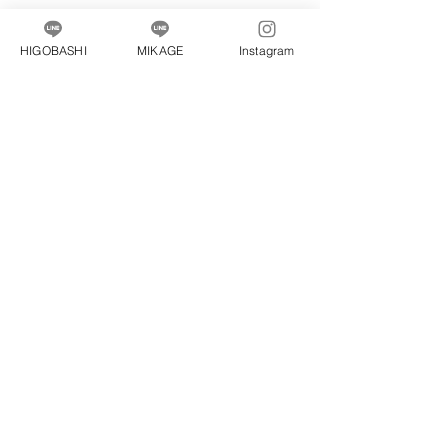
Amour healthcare pilates studio
HIGOBASHI
MIKAGE
Instagram
Amour MIKAGE
〒658-0054
兵庫県神戸市東灘区御影中町１丁目１７－１１
​中島西ビル３階
Amour HIGOBASHI
〒550-0003
大阪府大阪市西区京町堀１丁目１４－２４
タツト靭公園ビル２０３号室
​Follow us！